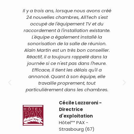
Il y a trois ans, lorsque nous avons créé
Lo
24 nouvelles chambres, AllTech s'est
Al
occupé de l'équipement TV et du
t
raccordement à l'installation existante.
L'équipe a également installé la
s
sonorisation de la salle de réunion.
des
Alain Martin est un très bon conseiller.
pe
 À
Réactif, il a toujours rappelé dans la
g
 en
journée si ce n'est pas dans l'heure.
ité
Efficace, il tient les délais qu'il a
ens
annoncé. Quant à son équipe, elle
s
 et
travaille proprement, tout
ge
tant
particulièrement dans les chambres.
ion.
Cécile Lazzaroni -
es
Directrice
so
d'exploitation
Hôtel** PAX -
ip
Strasbourg (67)
pr