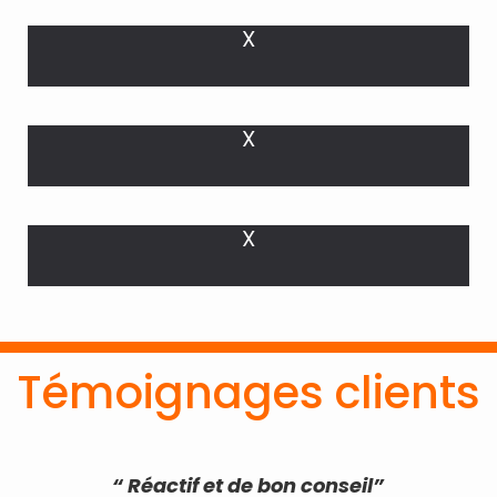
X
X
X
Témoignages clients
le
“ Réactif et de bon conseil”
“ 